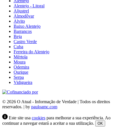
Alentejo
Alentejo - Litoral
Aljustrel
Almodôvar
Alvito
Baixo Alentejo
Barrancos
Beja
Castro Verde
Cuba
Ferreira do Alentejo
Mértola
Moura
Odemira
Ourique
Serpa
Vidigueira
© 2026 O Atual - Informação de Verdade | Todos os direitos
reservados. | by
pauloamc.com
Este site usa
cookies
para melhorar a sua experiência. Ao
continuar a navegar estará a aceitar a sua utilização.
OK