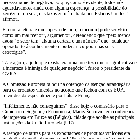
necessariamente negativa, porque, como é evidente, todos nós
aguardávamos, ainda com alguma esperança, a possibilidade do
zero/zero, ou seja, das taxas zero à entrada nos Estados Unidos”,
afirmou.
E a outra leitura é que, apesar de tudo, [o acordo] pode ser visto
como um mal menor”, argumentou, defendendo que “pelo menos
agora” o setor tem “alguma certeza e um número” que “qualquer
operador terá conhecimento e poderá incorporar nas suas
estratégias”.
“Até agora, aquilo que existia era uma incerteza muito significativa e
a incerteza é inimiga de qualquer negócio”, frisou o presidente da
CVRA.
A Comissão Europeia falhou na obtenção da isenção alfandegária
para os produtos vinícolas no acordo que fechou com os EUA,
reivindicada especialmente por Itália e França.
“Infelizmente, não conseguimos”, disse hoje o comissário para o
Comércio e Segurança Económica, Maroš Šefčovič, em conferência
de imprensa em Bruxelas (Bélgica), cidade que acolhe as principais
instituições da União Europeia (UE).
A isenção de tarifas para as exportações de produtos vinícolas era
reivindicada particularmente por Itália e França, mas não consta nos