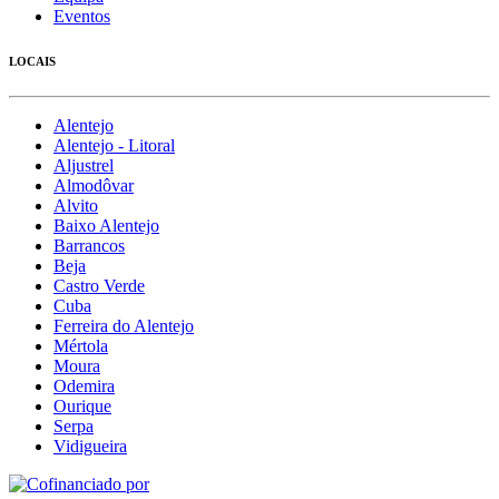
Eventos
LOCAIS
Alentejo
Alentejo - Litoral
Aljustrel
Almodôvar
Alvito
Baixo Alentejo
Barrancos
Beja
Castro Verde
Cuba
Ferreira do Alentejo
Mértola
Moura
Odemira
Ourique
Serpa
Vidigueira