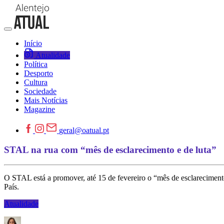
Início
Atualidade
Política
Desporto
Cultura
Sociedade
Mais Notícias
Magazine
geral@oatual.pt
STAL na rua com “mês de esclarecimento e de luta”
O STAL está a promover, até 15 de fevereiro o “mês de esclarecimento 
País.
Atualidade