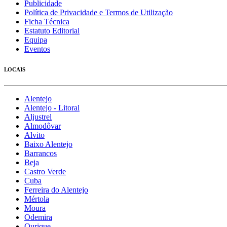
Publicidade
Política de Privacidade e Termos de Utilização
Ficha Técnica
Estatuto Editorial
Equipa
Eventos
LOCAIS
Alentejo
Alentejo - Litoral
Aljustrel
Almodôvar
Alvito
Baixo Alentejo
Barrancos
Beja
Castro Verde
Cuba
Ferreira do Alentejo
Mértola
Moura
Odemira
Ourique