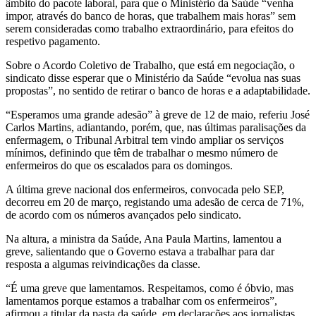
âmbito do pacote laboral, para que o Ministério da Saúde “venha
impor, através do banco de horas, que trabalhem mais horas” sem
serem consideradas como trabalho extraordinário, para efeitos do
respetivo pagamento.
Sobre o Acordo Coletivo de Trabalho, que está em negociação, o
sindicato disse esperar que o Ministério da Saúde “evolua nas suas
propostas”, no sentido de retirar o banco de horas e a adaptabilidade.
“Esperamos uma grande adesão” à greve de 12 de maio, referiu José
Carlos Martins, adiantando, porém, que, nas últimas paralisações da
enfermagem, o Tribunal Arbitral tem vindo ampliar os serviços
mínimos, definindo que têm de trabalhar o mesmo número de
enfermeiros do que os escalados para os domingos.
A última greve nacional dos enfermeiros, convocada pelo SEP,
decorreu em 20 de março, registando uma adesão de cerca de 71%,
de acordo com os números avançados pelo sindicato.
Na altura, a ministra da Saúde, Ana Paula Martins, lamentou a
greve, salientando que o Governo estava a trabalhar para dar
resposta a algumas reivindicações da classe.
“É uma greve que lamentamos. Respeitamos, como é óbvio, mas
lamentamos porque estamos a trabalhar com os enfermeiros”,
afirmou a titular da pasta da saúde, em declarações aos jornalistas