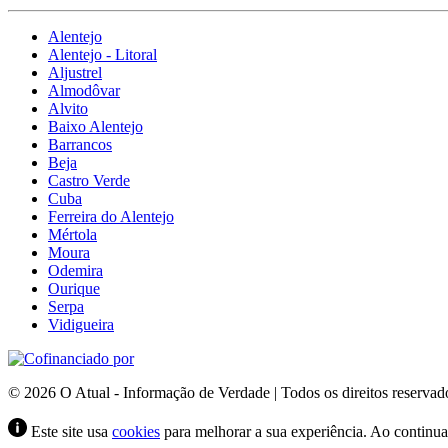
Alentejo
Alentejo - Litoral
Aljustrel
Almodôvar
Alvito
Baixo Alentejo
Barrancos
Beja
Castro Verde
Cuba
Ferreira do Alentejo
Mértola
Moura
Odemira
Ourique
Serpa
Vidigueira
© 2026 O Atual - Informação de Verdade | Todos os direitos reservad
Este site usa
cookies
para melhorar a sua experiência. Ao continuar 