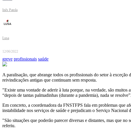
Inês Patola
Lusa
12/06/2022
greve
profissionais
saúde
A paralisação, que abrange todos os profissionais do setor à exceção
reivindicações antigas que continuam sem resposta.
"Existe uma vontade de aderir à luta porque, na verdade, são muitos 
“depois de tantas palmadinhas (durante a pandemia), nada se resolve”
Em concreto, a coordenadora da FNSTFPS fala em problemas que afetam
instabilidade nos serviços de saúde e prejudicam o Serviço Nacional 
"São situações que poderão parecer diversas e distantes, mas que no
referiu.