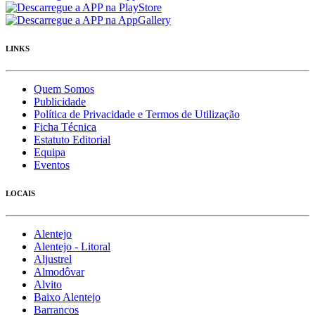
LINKS
Quem Somos
Publicidade
Política de Privacidade e Termos de Utilização
Ficha Técnica
Estatuto Editorial
Equipa
Eventos
LOCAIS
Alentejo
Alentejo - Litoral
Aljustrel
Almodôvar
Alvito
Baixo Alentejo
Barrancos