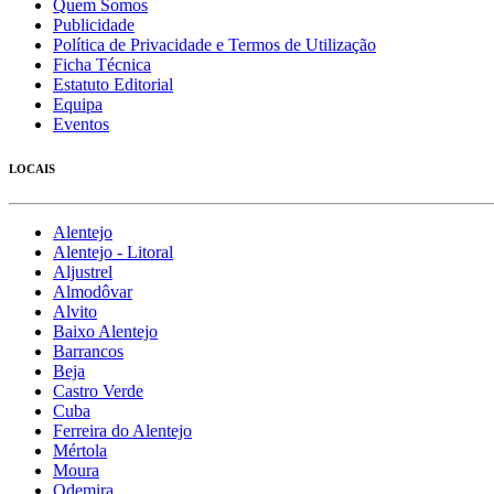
Quem Somos
Publicidade
Política de Privacidade e Termos de Utilização
Ficha Técnica
Estatuto Editorial
Equipa
Eventos
LOCAIS
Alentejo
Alentejo - Litoral
Aljustrel
Almodôvar
Alvito
Baixo Alentejo
Barrancos
Beja
Castro Verde
Cuba
Ferreira do Alentejo
Mértola
Moura
Odemira