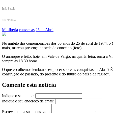
Inês Patola
10/09/2024
Musibéria
conversas
25 de Abril
No âmbito das comemorações dos 50 anos do 25 de abril de 1974, o Mus
maio, marcou presença na sede de concelho (foto).
O arranque é feito, hoje, em Vale de Vargo, na quarta-feira, ruma a V
sempre às 18.30 horas.
O que escolhemos lembrar e esquecer sobre as conquistas de Abril? É 
construção do passado, do presente e do futuro do país e da região”.
Comente esta notícia
Indique o seu nome:
Indique o seu endereço de email:
Escreva aqui a sua mensagem: