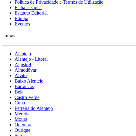
Política de Privacidade e Termos de Utilização
Ficha Técnica
Estatuto Editorial
Equipa
Eventos
LOCAIS
Alentejo
Alentejo - Litoral
Aljustrel
Almodôvar
Alvito
Baixo Alentejo
Barrancos
Beja
Castro Verde
Cuba
Ferreira do Alentejo
Mértola
Moura
Odemira
Ourique
Serpa