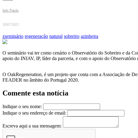
Inês Patola
18/07/2021
zseminário
regeneração
natural
sobreiro
azinheira
O seminário vai ter como cenário o Observatório do Sobreiro e da Co
apoio do INIAV, IP, líder da parceria, e com o apoio do Observatório 
O OakRegeneration, é um projeto que conta com a Associação de Def
FEADER no âmbito do Portugal 2020.
Comente esta notícia
Indique o seu nome:
Indique o seu endereço de email:
Escreva aqui a sua mensagem: