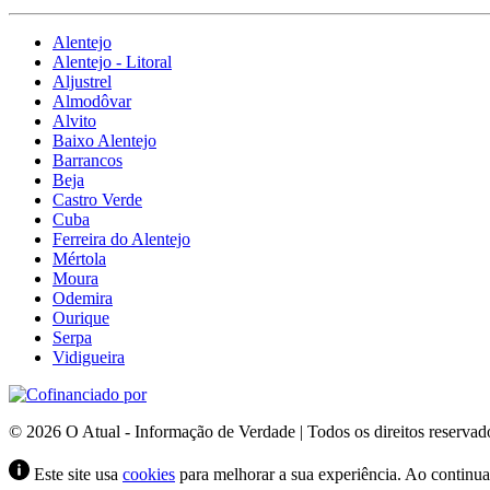
Alentejo
Alentejo - Litoral
Aljustrel
Almodôvar
Alvito
Baixo Alentejo
Barrancos
Beja
Castro Verde
Cuba
Ferreira do Alentejo
Mértola
Moura
Odemira
Ourique
Serpa
Vidigueira
© 2026 O Atual - Informação de Verdade | Todos os direitos reservad
Este site usa
cookies
para melhorar a sua experiência. Ao continuar 