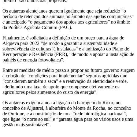
prémio” são outras das propostas.
Os autarcas alentejanos querem igualmente que seja reduzido “o
período de retenção dos animais no âmbito das ajudas comunitárias”
e antecipado “o pagamento dos apoios aos agricultores” no âmbito
da Política Agrícola Comum (PAC).
Finalmente, é solicitada a definição de um preço para a água de
Alqueva para 2022 “de modo a garantir a sustentabilidade e
sobrevivência de culturas já instaladas” e a agilização do Plano de
Recuperação e Resiliência (PRR), “de modo a apoiar a instalação de
painéis de energia fotovoltaica”.
Entre as medidas de médio prazo a propor ao futuro governo surgem
a criação de “condições para implementar” seguros agrícolas que
“considerem também a seca” e a reativação da eletricidade verde,
“definindo uma taxa de apoio que compense efetivamente os
agricultores pelos aumentos do custo da energia”.
Os autarcas exigem ainda a ligação da barragem do Roxo, no
concelho de Aljustrel, à albufeira do Monte da Rocha, no concelho
de Ourique, e a constituição de uma “rede hidrológica nacional”,
que ligue “o norte ao sul” e “garanta água para os vários usos e uma
gestão mais sustentável”.