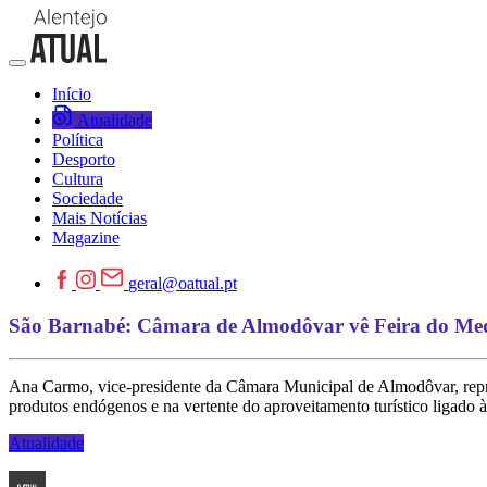
Início
Atualidade
Política
Desporto
Cultura
Sociedade
Mais Notícias
Magazine
geral@oatual.pt
São Barnabé: Câmara de Almodôvar vê Feira do Med
Ana Carmo, vice-presidente da Câmara Municipal de Almodôvar, repr
produtos endógenos e na vertente do aproveitamento turístico ligado à
Atualidade