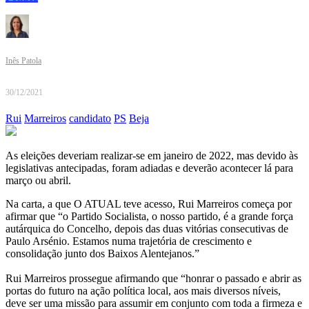
Inês Patola
30/12/2021
Rui
Marreiros
candidato
PS
Beja
As eleições deveriam realizar-se em janeiro de 2022, mas devido às
legislativas antecipadas, foram adiadas e deverão acontecer lá para
março ou abril.
Na carta, a que O ATUAL teve acesso, Rui Marreiros começa por
afirmar que “o Partido Socialista, o nosso partido, é a grande força
autárquica do Concelho, depois das duas vitórias consecutivas de
Paulo Arsénio. Estamos numa trajetória de crescimento e
consolidação junto dos Baixos Alentejanos.”
Rui Marreiros prossegue afirmando que “honrar o passado e abrir as
portas do futuro na ação política local, aos mais diversos níveis,
deve ser uma missão para assumir em conjunto com toda a firmeza e