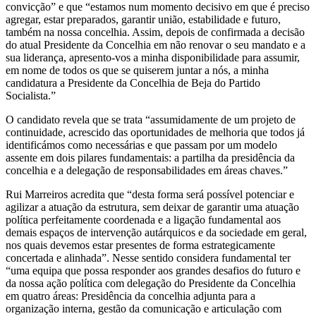
convicção” e que “estamos num momento decisivo em que é preciso
agregar, estar preparados, garantir união, estabilidade e futuro,
também na nossa concelhia. Assim, depois de confirmada a decisão
do atual Presidente da Concelhia em não renovar o seu mandato e a
sua liderança, apresento-vos a minha disponibilidade para assumir,
em nome de todos os que se quiserem juntar a nós, a minha
candidatura a Presidente da Concelhia de Beja do Partido
Socialista.”
O candidato revela que se trata “assumidamente de um projeto de
continuidade, acrescido das oportunidades de melhoria que todos já
identificámos como necessárias e que passam por um modelo
assente em dois pilares fundamentais: a partilha da presidência da
concelhia e a delegação de responsabilidades em áreas chaves.”
Rui Marreiros acredita que “desta forma será possível potenciar e
agilizar a atuação da estrutura, sem deixar de garantir uma atuação
política perfeitamente coordenada e a ligação fundamental aos
demais espaços de intervenção autárquicos e da sociedade em geral,
nos quais devemos estar presentes de forma estrategicamente
concertada e alinhada”. Nesse sentido considera fundamental ter
“uma equipa que possa responder aos grandes desafios do futuro e
da nossa ação política com delegação do Presidente da Concelhia
em quatro áreas: Presidência da concelhia adjunta para a
organização interna, gestão da comunicação e articulação com