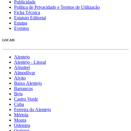
Publicidade
Política de Privacidade e Termos de Utilização
Ficha Técnica
Estatuto Editorial
Equipa
Eventos
LOCAIS
Alentejo
Alentejo - Litoral
Aljustrel
Almodôvar
Alvito
Baixo Alentejo
Barrancos
Beja
Castro Verde
Cuba
Ferreira do Alentejo
Mértola
Moura
Odemira
Ourique