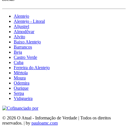
Alentejo
Alentejo - Litoral
Aljustrel
Almodôvar
Alvito
Baixo Alentejo
Barrancos
Beja
Castro Verde
Cuba
Ferreira do Alentejo
Mértola
Moura
Odemira
Ourique
Serpa
Vidigueira
© 2026 O Atual - Informação de Verdade | Todos os direitos
reservados. | by
pauloamc.com