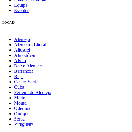
Equipa
Eventos
LOCAIS
Alentejo
Alentejo - Litoral
Aljustrel
Almodôvar
Alvito
Baixo Alentejo
Barrancos
Beja
Castro Verde
Cuba
Ferreira do Alentejo
Mértola
Moura
Odemira
Ourique
Serpa
Vidigueira