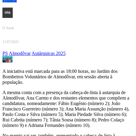
O Atual
11/07/2025
PS
Almodôvar
Autárquicas 2025
A iniciativa está marcada para as 18:00 horas, no Jardim dos
Bombeiros Voluntários de Almodôvar, em sessão aberta à
população.
A mesma conta com a presença da cabeça-de-lista à autarquia de
Almodôvar, Ana Carmo e dos restantes elementos que compõem a
candidatura, nomeadamente: Fábio Eugénio (número 2); João
Francisco Guerreiro (número 3); Ana Maria Assunção (número 4),
Paulo Costa e Silva (número 5); Maria Piedade Silva (número 6);
Rui Cabrita (número 7); Tânia Sousa (número 8); Pedro Colaço
(número 9) e Adriana Fernandes (número 10).
No evento vai ser, também, apresentado o cabeça-de-lista à