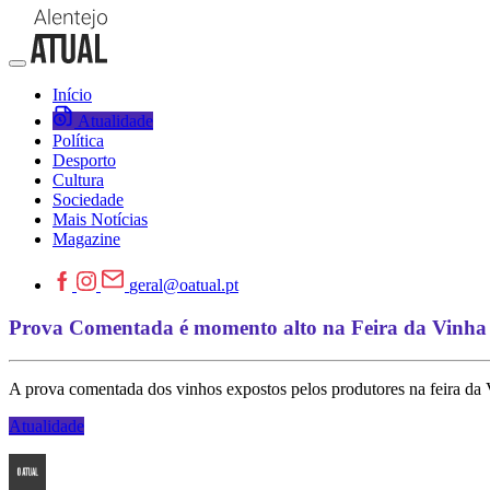
Início
Atualidade
Política
Desporto
Cultura
Sociedade
Mais Notícias
Magazine
geral@oatual.pt
Prova Comentada é momento alto na Feira da Vinha
A prova comentada dos vinhos expostos pelos produtores na feira da
Atualidade