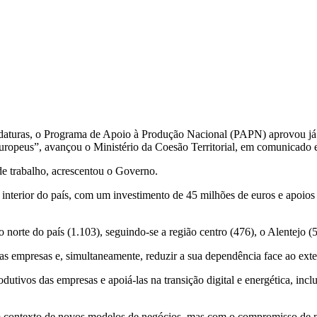
aturas, o Programa de Apoio à Produção Nacional (PAPN) aprovou já 1
uropeus”, avançou o Ministério da Coesão Territorial, em comunicado 
 trabalho, acrescentou o Governo.
o interior do país, com um investimento de 45 milhões de euros e apoio
orte do país (1.103), seguindo-se a região centro (476), o Alentejo (53
 empresas e, simultaneamente, reduzir a sua dependência face ao exter
dutivos das empresas e apoiá-las na transição digital e energética, in
contexto de novos modelos de negócios, mas com o compromisso de não