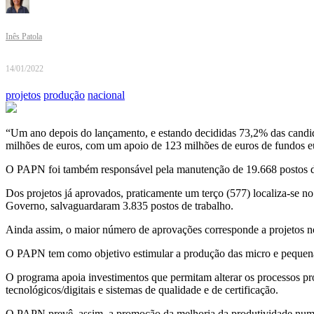
Inês Patola
14/01/2022
projetos
produção
nacional
“Um ano depois do lançamento, e estando decididas 73,2% das candid
milhões de euros, com um apoio de 123 milhões de euros de fundos e
O PAPN foi também responsável pela manutenção de 19.668 postos de
Dos projetos já aprovados, praticamente um terço (577) localiza-se n
Governo, salvaguardaram 3.835 postos de trabalho.
Ainda assim, o maior número de aprovações corresponde a projetos no n
O PAPN tem como objetivo estimular a produção das micro e pequenas
O programa apoia investimentos que permitam alterar os processos pro
tecnológicos/digitais e sistemas de qualidade e de certificação.
O PAPN prevê, assim, a promoção da melhoria da produtividade num 