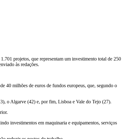
.701 projetos, que representam um investimento total de 250
enviado às redações.
s de 40 milhões de euros de fundos europeus, que, segundo o
), o Algarve (42) e, por fim, Lisboa e Vale do Tejo (27).
ior.
cluindo investimentos em maquinaria e equipamentos, serviços
 reduzir os postos de trabalho.