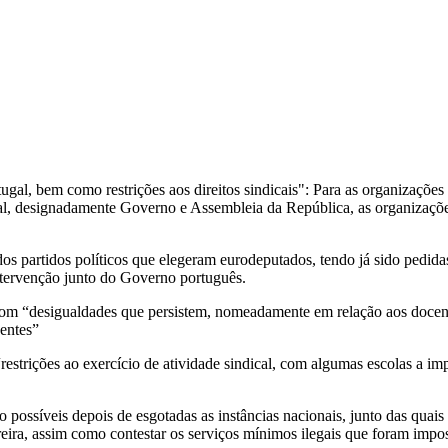
gal, bem como restrições aos direitos sindicais": Para as organizações
nal, designadamente Governo e Assembleia da República, as organizações
os partidos políticos que elegeram eurodeputados, tendo já sido pedidas
ntervenção junto do Governo português.
com “desigualdades que persistem, nomeadamente em relação aos docen
centes”
strições ao exercício de atividade sindical, com algumas escolas a im
ão possíveis depois de esgotadas as instâncias nacionais, junto das quai
reira, assim como contestar os serviços mínimos ilegais que foram impos