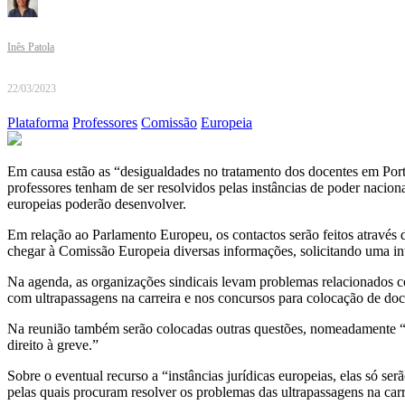
Inês Patola
22/03/2023
Plataforma
Professores
Comissão
Europeia
Em causa estão as “desigualdades no tratamento dos docentes em Portu
professores tenham de ser resolvidos pelas instâncias de poder nacio
europeias poderão desenvolver.
Em relação ao Parlamento Europeu, os contactos serão feitos através d
chegar à Comissão Europeia diversas informações, solicitando uma i
Na agenda, as organizações sindicais levam problemas relacionados 
com ultrapassagens na carreira e nos concursos para colocação de do
Na reunião também serão colocadas outras questões, nomeadamente “re
direito à greve.”
Sobre o eventual recurso a “instâncias jurídicas europeias, elas só ser
pelas quais procuram resolver os problemas das ultrapassagens na car