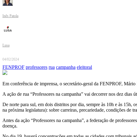
Inês Patola
Lusa
04/02/2024
FENPROF
professores
rua
campanha
eleitoral
Em conferência de imprensa, o secretário-geral da FENPROF, Mário Nog
A ação de rua “Professores na campanha” vai decorrer nos dez dias útei
De norte para sul, em dois distritos por dia, sempre às 10h e às 15h, o
na próxima legislatura): sobre carreiras, precariedade, condições de t
Antes da ação “Professores na campanha”, a federação de professores
doença.
No dia 19, haverá concentrações em todas as cidades com tribunais ad