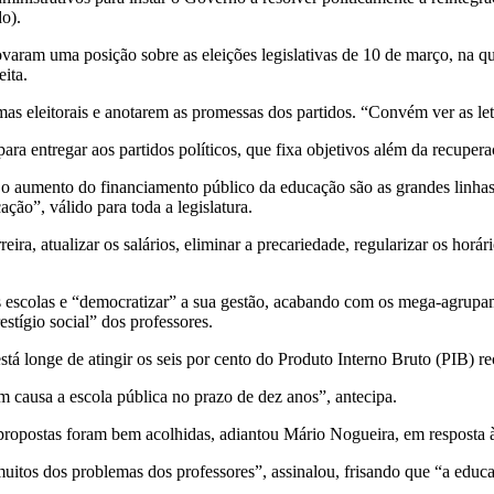
o).
aram uma posição sobre as eleições legislativas de 10 de março, na qu
ita.
mas eleitorais e anotarem as promessas dos partidos. “Convém ver as le
ara entregar aos partidos políticos, que fixa objetivos além da recuper
a e o aumento do financiamento público da educação são as grandes li
ão”, válido para toda a legislatura.
ira, atualizar os salários, eliminar a precariedade, regularizar os horá
escolas e “democratizar” a sua gestão, acabando com os mega-agrupam
estígio social” dos professores.
á longe de atingir os seis por cento do Produto Interno Bruto (PIB) r
 causa a escola pública no prazo de dez anos”, antecipa.
propostas foram bem acolhidas, adiantou Mário Nogueira, em resposta 
 muitos dos problemas dos professores”, assinalou, frisando que “a edu