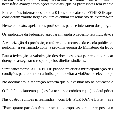
necessário avançar com ações judiciais (que os professores têm vencid
Em reuniões internas desde o dia 01, os sindicatos da FENPROF aprov
consideram “muito negativo” um eventual crescimento da extrema-dire
Nesse contexto, apelam aos professores para se inteirarem dos progra
Os sindicatos da federação aprovaram ainda o caderno reivindicativo p
A valorização da profissão, o reforço dos recursos da escola públic
negocial” a ser firmado com “a próxima equipa do Ministério da Educaç
Para a federação, a valorização dos docentes passa por recompor a carre
doença e assegurar o respeito pelos direitos sindicais.
Simultaneamente, a FENPROF propõe reverter a municipalização das 
condições para combater a indisciplina, evitar a violência e elevar o pr
No documento, a federação recorda que o investimento na educação est
O “subfinanciamento (…) está a tornar-se crónico e (…) poderá pôr em
Nas quatro reuniões já realizadas – com BE, PCP, PAN e Livre –, as 
“Estes quatro partidos têm apresentado propostas para dar resposta a