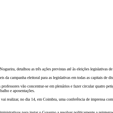
ueira, detalhou as três ações previstas até às eleições legislativas d
s da campanha eleitoral para as legislativas em todas as capitais de dis
s professores vão concentrar-se em plenários e fazer circular quatro pet
rabalho e aposentações.
 vai realizar, no dia 14, em Coimbra, uma conferência de imprensa co
ministrativos para instar o Governo a resolver politicamente a reinteg