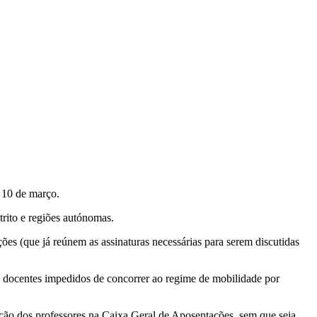
e 10 de março.
trito e regiões autónomas.
ições (que já reúnem as assinaturas necessárias para serem discutidas
m docentes impedidos de concorrer ao regime de mobilidade por
ração dos professores na Caixa Geral de Aposentações, sem que seja