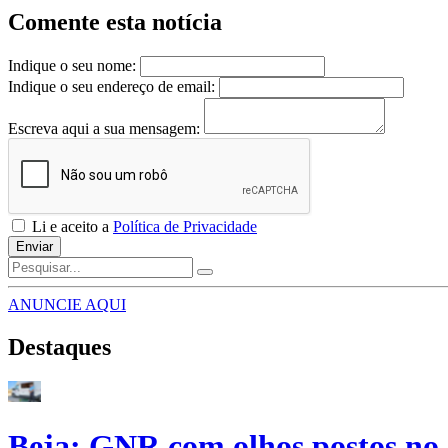
Comente esta notícia
Indique o seu nome:
Indique o seu endereço de email:
Escreva aqui a sua mensagem:
Li e aceito a
Política de Privacidade
Enviar
ANUNCIE AQUI
Destaques
Beja: GNR com olhos postos no 