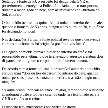
Segundo a fonte da PJ, o suspeito foi detido pela GNR e,
posteriormente, entregue à Polícia Judiciária, que o transportou,
durante a madrugada de hoje, para as instalações da Diretoria do
Sul, em Faro.
O homicídio ocorreu na quinta-feira à noite no interior de um café,
quando o homem, de 53 anos, atingiu a tiro outro, de 38, cujo óbito
foi declarado no local.
Nas declarações à Lusa, a fonte policial revelou que a desavença
entre os dois homens foi originada por “motivos fúteis”.
O alegado homicida estava a fumar no interior do café e foi
repreendido pela vítima, o que terá levado o agressor a efetuar dois
disparos que atingiram o corpo do outro homem, contou.
De acordo com a fonte policial, o presumível autor do homicídio
efetuou mais “dois ou três disparos” no interior do café, quando
outras pessoas presentes tentaram interferir, mas não atingiu mais
ninguém.
“A arma acabou por cair ao chão”, relatou, referindo que o suspeito
abandonou o café e foi para casa, de onde terá telefonado para a
GNR a confessar o crime.
O suspeito tem antecedentes por tráfico de droga.