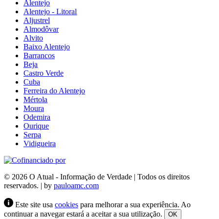
Alentejo
Alentejo - Litoral
Aljustrel
Almodôvar
Alvito
Baixo Alentejo
Barrancos
Beja
Castro Verde
Cuba
Ferreira do Alentejo
Mértola
Moura
Odemira
Ourique
Serpa
Vidigueira
© 2026 O Atual - Informação de Verdade | Todos os direitos
reservados. | by
pauloamc.com
Este site usa
cookies
para melhorar a sua experiência. Ao
continuar a navegar estará a aceitar a sua utilização.
OK