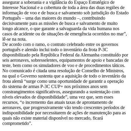
assegurar a soberania e a vigilância do Espaço Estratégico de
Interesse Nacional e a cobertura de toda a área das duas regiões de
informação de voo e de busca e salvamento sob jurisdição do Estado
Português – uma das maiores do mundo –, contribuindo
decisivamente para as missões de busca e salvamento de muito
longo alcance, o que garante a salvaguarda da vida humana nos
casos de acidente ou de situações de emergência ocorridos no mar”,
lê-se na nota.
De acordo com o ramo, o contrato celebrado entre os governos
português e alemão inclui todo o inventário da frota P-3C
disponibilizado pela República Federal da Alemanha constituído por
seis aeronaves, sobresselentes, equipamentos de apoio e bancadas de
teste, bem como os simuladores de voo e de procedimentos táticos.
No comunicado é citada uma resolução de Conselho de Ministros,
na qual o Governo sustenta que a aquisição de todo o inventário da
frota alemã “surge como uma oportunidade de garantir a operação
do sistema de armas P-3C CUP+ nos próximos anos sem
constrangimentos significativos, assegurando a sustentação com
níveis elevados de disponibilidade”, uma vez que, sem esses
recursos, “o incremento das atuais taxas de aprontamento de
aeronaves, que progressivamente vão tendo crescentes períodos de
indisponibilidade por necessitarem de ações de manutenção para as
quais não existe material disponível no mercado, ficará
comprometido”.