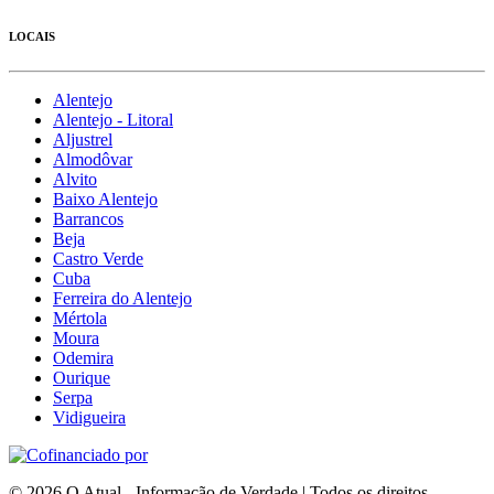
LOCAIS
Alentejo
Alentejo - Litoral
Aljustrel
Almodôvar
Alvito
Baixo Alentejo
Barrancos
Beja
Castro Verde
Cuba
Ferreira do Alentejo
Mértola
Moura
Odemira
Ourique
Serpa
Vidigueira
© 2026 O Atual - Informação de Verdade | Todos os direitos