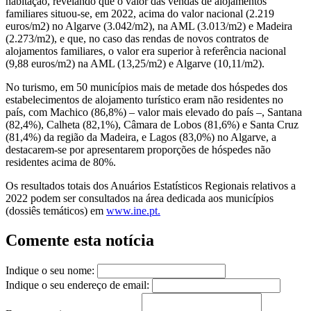
habitação, revelando que o valor das vendas de alojamentos
familiares situou-se, em 2022, acima do valor nacional (2.219
euros/m2) no Algarve (3.042/m2), na AML (3.013/m2) e Madeira
(2.273/m2), e que, no caso das rendas de novos contratos de
alojamentos familiares, o valor era superior à referência nacional
(9,88 euros/m2) na AML (13,25/m2) e Algarve (10,11/m2).
No turismo, em 50 municípios mais de metade dos hóspedes dos
estabelecimentos de alojamento turístico eram não residentes no
país, com Machico (86,8%) – valor mais elevado do país –, Santana
(82,4%), Calheta (82,1%), Câmara de Lobos (81,6%) e Santa Cruz
(81,4%) da região da Madeira, e Lagos (83,0%) no Algarve, a
destacarem-se por apresentarem proporções de hóspedes não
residentes acima de 80%.
Os resultados totais dos Anuários Estatísticos Regionais relativos a
2022 podem ser consultados na área dedicada aos municípios
(dossiês temáticos) em
www.ine.pt.
Comente esta notícia
Indique o seu nome:
Indique o seu endereço de email: