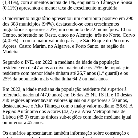
(1,31%), com aumentos acima de 1%, enquanto o Tâmega e Sousa
(0,11%) apresentou a menor taxa de crescimento migratória.
O movimento migratório apresentou um contributo positivo em 290
dos 308 municípios (94%), destacando-se com crescimentos
migratórios superiores a 2%, um conjunto de 22 municípios: 10 no
Centro, sobretudo no Oeste, cinco no Alentejo, três no Norte, Corvo
(4,02%) – com o maior valor do país –, e São Roque do Pico nos
Açores, Castro Marim, no Algarve, e Porto Santo, na região da
Madeira.
Segundo o INE, em 2022, a mediana da idade da população
residente era de 47 anos ao nível nacional e os 25% de população
residente com menor idade tinham até 26,7 anos (1.º quartil) e os
25% da população mais velha tinha 64,2 ou mais anos.
Em 2022, a idade mediana da população residente foi superior à
referência nacional (47,0 anos) em 16 das 25 NUTS III e 10 destas
sub-regiões apresentavam valores iguais ou superiores a 50 anos,
destacando-se o Alto Tâmega com o maior valor mediano (56,6). A
Região Autónoma dos Açores (42,7) e a Área Metropolitana de
Lisboa (45,0) eram as únicas sub-regiões com idade mediana igual
ou inferior a 45 anos.
Os anuários apresentaram também informação sobre construção e