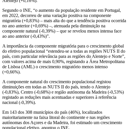
Alentejo (+0,16%).
Segundo o INE, “o aumento da população residente em Portugal,
em 2022, decorreu de uma variação positiva na componente
migratória (+0,83%) – mais alta do que a tendência positiva ocorrida
no ano anterior (+0,69%) –, atenuada pela diminuição na
componente natural (-0,39%) – que se revelou menos intensa face
ao ano anterior (-0,43%)”.
A importância da componente migratória para o crescimento global
do efetivo populacional “estendeu-se a todas as regiões NUTS II do
país, com particular relevância para as regiões do Alentejo e Norte”,
com valores acima de mais 0,90%, registando a Área Metropolitana
de Lisboa (AML) o crescimento migratório menos intenso
(+0,66%).
A componente natural do crescimento populacional registou
diminuições em todas as NUTS II do país, tendo o Alentejo
(-0,83%), Centro (-0,68%) e região autónoma da Madeira (-0,53%)
registado as reduções mais acentuadas e superiores à referência
nacional (-0,39%).
Em 143 dos 308 municípios do país (46%), localizados
maioritariamente na faixa litoral do continente e nas regiões
autónomas dos Açores e da Madeira, foi estimado um crescimento
populacional efetivo, apontou o INE.