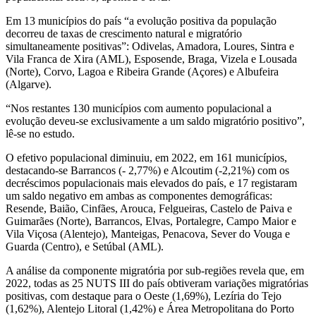
Em 13 municípios do país “a evolução positiva da população
decorreu de taxas de crescimento natural e migratório
simultaneamente positivas”: Odivelas, Amadora, Loures, Sintra e
Vila Franca de Xira (AML), Esposende, Braga, Vizela e Lousada
(Norte), Corvo, Lagoa e Ribeira Grande (Açores) e Albufeira
(Algarve).
“Nos restantes 130 municípios com aumento populacional a
evolução deveu-se exclusivamente a um saldo migratório positivo”,
lê-se no estudo.
O efetivo populacional diminuiu, em 2022, em 161 municípios,
destacando-se Barrancos (- 2,77%) e Alcoutim (-2,21%) com os
decréscimos populacionais mais elevados do país, e 17 registaram
um saldo negativo em ambas as componentes demográficas:
Resende, Baião, Cinfães, Arouca, Felgueiras, Castelo de Paiva e
Guimarães (Norte), Barrancos, Elvas, Portalegre, Campo Maior e
Vila Viçosa (Alentejo), Manteigas, Penacova, Sever do Vouga e
Guarda (Centro), e Setúbal (AML).
A análise da componente migratória por sub-regiões revela que, em
2022, todas as 25 NUTS III do país obtiveram variações migratórias
positivas, com destaque para o Oeste (1,69%), Lezíria do Tejo
(1,62%), Alentejo Litoral (1,42%) e Área Metropolitana do Porto