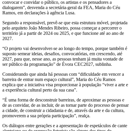
convocar e convidar o público, os artistas e os pensadores a
dialogarem”, desvenda a secretária-geral da FEA, Maria do Céu
Ramos, em declarações à agência Lusa.
Segundo a responsável, prevê-se que esta estrutura móvel, projetada
pelo arquiteto João Mendes Ribeiro, possa começar a percorrer o
território já a partir de 2024 ou 2025, e que funcione até ao ano de
2027.
“O projeto vai desenvolver-se ao longo do tempo, porque também é
suposto semear ideias, desafios, convocatórias, em crescendo, até
2027, para que, nesse ano, as pessoas tenham já muita vontade de
ser público da programação” de Évora CEC2027, sublinha.
Considerando que ainda há pessoas com “dificuldade em vencer a
barreira de entrar num espaço cultural”, Maria do Céu Ramos
explica que a iniciativa visa proporcionar à população “viver a arte e
a experiência cultural perto da sua casa”.
“É uma forma de desconstruir barreiras, de aproximar as pessoas e
de as convidar, de as incluir, de as tornar parte do processo de pensar
a cidade, de construir a cidadania e de, através da arte e da cultura,
promoverem a sua própria participação”, realça.
Os diálogos entre gerações e a apresentação de espetáculos de cante
alentejano ou de expressão futurista são alguns dos tipos de