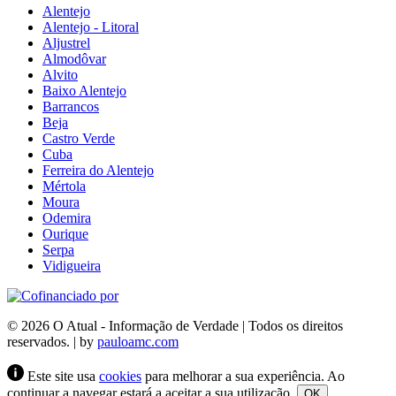
Alentejo
Alentejo - Litoral
Aljustrel
Almodôvar
Alvito
Baixo Alentejo
Barrancos
Beja
Castro Verde
Cuba
Ferreira do Alentejo
Mértola
Moura
Odemira
Ourique
Serpa
Vidigueira
© 2026 O Atual - Informação de Verdade | Todos os direitos
reservados. | by
pauloamc.com
Este site usa
cookies
para melhorar a sua experiência. Ao
continuar a navegar estará a aceitar a sua utilização.
OK