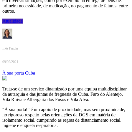
em diversas situações, como por exemplo na entrega de bens-de-
primeira necessidade, de medicação, no pagamento de faturas, entre
outros.
Atualidade
Inês Patola
09/02/2021
À
sua
porta
Cuba
Trata-se de um serviço dinamizado por uma equipa multidisciplinar
da autarquia e das juntas de freguesia de Cuba, Faro do Alentejo,
Vila Ruiva e Albergaria dos Fusos e Vila Alva.
“À sua porta!” é um apoio de proximidade, mas sem proximidade,
no rigoroso respeito pelas orientações da DGS em matéria de
isolamento social, cumprindo as regras de distanciamento social,
higiene e etiqueta respiratória.