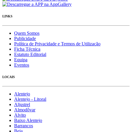
LINKS
Quem Somos
Publicidade
Política de Privacidade e Termos de Utilização
Ficha Técnica
Estatuto Editorial
Equipa
Eventos
LOCAIS
Alentejo
Alentejo - Litoral
Aljustrel
Almodôvar
Alvito
Baixo Alentejo
Barrancos
Beja