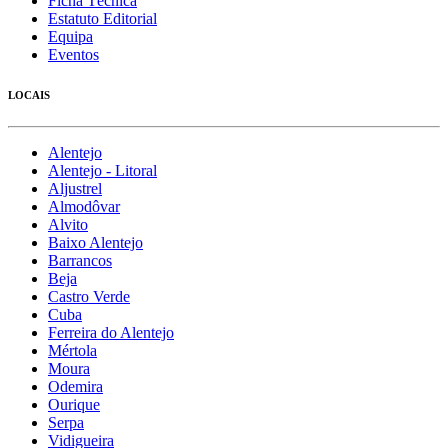
Ficha Técnica
Estatuto Editorial
Equipa
Eventos
LOCAIS
Alentejo
Alentejo - Litoral
Aljustrel
Almodôvar
Alvito
Baixo Alentejo
Barrancos
Beja
Castro Verde
Cuba
Ferreira do Alentejo
Mértola
Moura
Odemira
Ourique
Serpa
Vidigueira