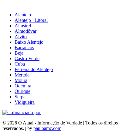
Alentejo
Alentejo - Litoral
Aljustrel
Almodôvar
Alvito
Baixo Alentejo
Barrancos
Beja
Castro Verde
Cuba
Ferreira do Alentejo
Mértola
Moura
Odemira
Ourique
Serpa
Vidigueira
© 2026 O Atual - Informação de Verdade | Todos os direitos
reservados. | by
pauloamc.com