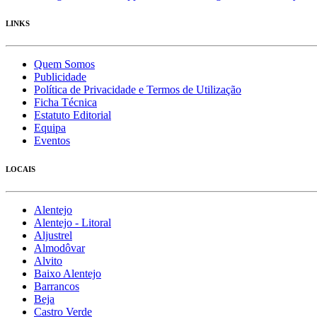
LINKS
Quem Somos
Publicidade
Política de Privacidade e Termos de Utilização
Ficha Técnica
Estatuto Editorial
Equipa
Eventos
LOCAIS
Alentejo
Alentejo - Litoral
Aljustrel
Almodôvar
Alvito
Baixo Alentejo
Barrancos
Beja
Castro Verde