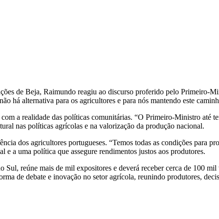
ições de Beja, Raimundo reagiu ao discurso proferido pelo Primeiro-Mi
 “não há alternativa para os agricultores e para nós mantendo este ca
m a realidade das políticas comunitárias. “O Primeiro-Ministro até te
ral nas políticas agrícolas e na valorização da produção nacional.
liência dos agricultores portugueses. “Temos todas as condições para 
l e a uma política que assegure rendimentos justos aos produtores.
Sul, reúne mais de mil expositores e deverá receber cerca de 100 mil v
rma de debate e inovação no setor agrícola, reunindo produtores, deciso