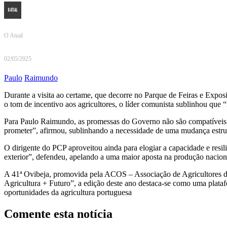
O Atual
02/05/2025
Paulo
Raimundo
Durante a visita ao certame, que decorre no Parque de Feiras e Expos
o tom de incentivo aos agricultores, o líder comunista sublinhou que
Para Paulo Raimundo, as promessas do Governo não são compatíveis co
prometer”, afirmou, sublinhando a necessidade de uma mudança estrutu
O dirigente do PCP aproveitou ainda para elogiar a capacidade e resi
exterior”, defendeu, apelando a uma maior aposta na produção naciona
A 41ª Ovibeja, promovida pela ACOS – Associação de Agricultores do 
Agricultura + Futuro”, a edição deste ano destaca-se como uma platafo
oportunidades da agricultura portuguesa
Comente esta notícia