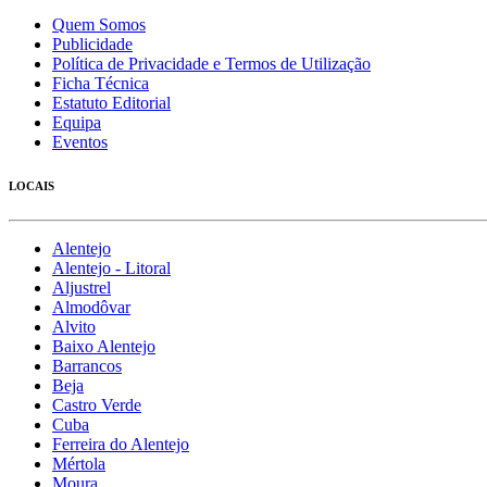
Quem Somos
Publicidade
Política de Privacidade e Termos de Utilização
Ficha Técnica
Estatuto Editorial
Equipa
Eventos
LOCAIS
Alentejo
Alentejo - Litoral
Aljustrel
Almodôvar
Alvito
Baixo Alentejo
Barrancos
Beja
Castro Verde
Cuba
Ferreira do Alentejo
Mértola
Moura