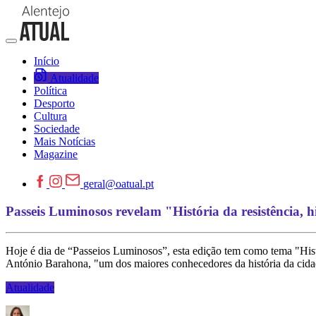
Início
Atualidade
Política
Desporto
Cultura
Sociedade
Mais Notícias
Magazine
geral@oatual.pt
Passeis Luminosos revelam "História da resistência, hi
Hoje é dia de “Passeios Luminosos”, esta edição tem como tema "Histó
António Barahona, "um dos maiores conhecedores da história da cida
Atualidade