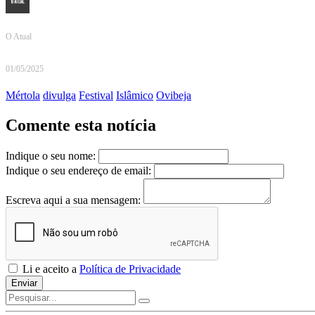
O Atual
01/05/2025
Mértola
divulga
Festival
Islâmico
Ovibeja
Comente esta notícia
Indique o seu nome:
Indique o seu endereço de email:
Escreva aqui a sua mensagem:
Li e aceito a
Política de Privacidade
Enviar