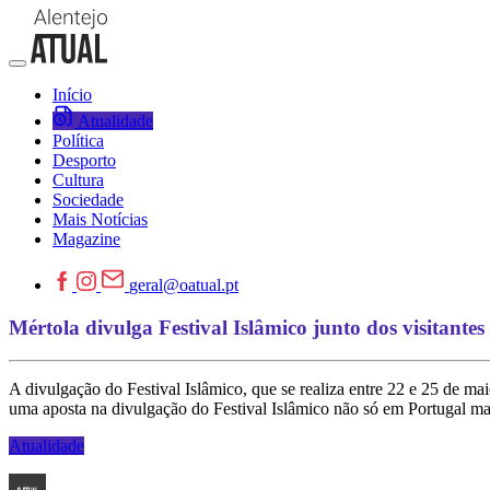
Início
Atualidade
Política
Desporto
Cultura
Sociedade
Mais Notícias
Magazine
geral@oatual.pt
Mértola divulga Festival Islâmico junto dos visitante
A divulgação do Festival Islâmico, que se realiza entre 22 e 25 de m
uma aposta na divulgação do Festival Islâmico não só em Portugal ma
Atualidade