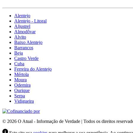
Alentejo
Alentejo - Litoral
Aljustrel
Almodôvar
Alvito
Baixo Alentejo
Barrancos
Beja
Castro Verde
Cuba
Ferreira do Alentejo
Mértola
Moura
Odemira
Ourique
Serpa
Vidigueira
© 2026 O Atual - Informação de Verdade | Todos os direitos reservad
Este site usa
cookies
para melhorar a sua experiência. Ao continuar 