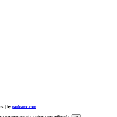
os. | by
pauloamc.com
a navegar estará a aceitar a sua utilização.