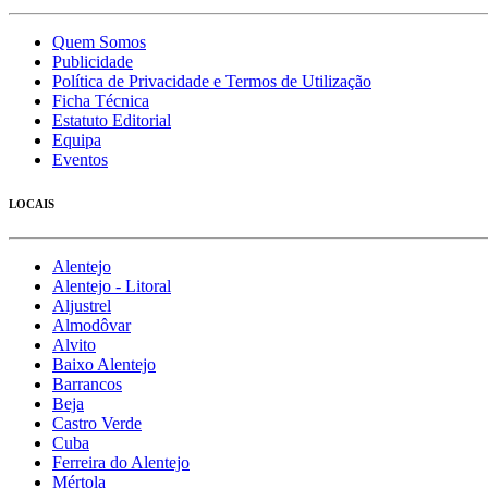
Quem Somos
Publicidade
Política de Privacidade e Termos de Utilização
Ficha Técnica
Estatuto Editorial
Equipa
Eventos
LOCAIS
Alentejo
Alentejo - Litoral
Aljustrel
Almodôvar
Alvito
Baixo Alentejo
Barrancos
Beja
Castro Verde
Cuba
Ferreira do Alentejo
Mértola