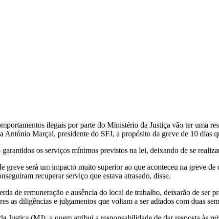
portamentos ilegais por parte do Ministério da Justiça vão ter uma res
usa António Marçal, presidente do SFJ, a propósito da greve de 10 dias 
garantidos os serviços mínimos previstos na lei, deixando de se realiza
 greve será um impacto muito superior ao que aconteceu na greve de do
nseguiram recuperar serviço que estava atrasado, disse.
perda de remuneração e ausência do local de trabalho, deixarão de ser pr
res as diligências e julgamentos que voltam a ser adiados com duas se
da Justiça (MJ), a quem atribui a responsabilidade de dar resposta às 