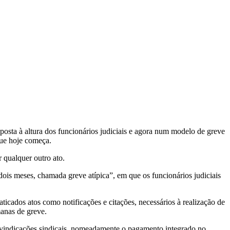
posta à altura dos funcionários judiciais e agora num modelo de greve
que hoje começa.
r qualquer outro ato.
is meses, chamada greve atípica”, em que os funcionários judiciais
aticados atos como notificações e citações, necessários à realização de
manas de greve.
reivindicações sindicais, nomeadamente o pagamento integrado no