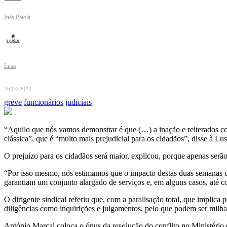
Inês Patola
Lusa
26/04/2023
greve
funcionários
judiciais
“Aquilo que nós vamos demonstrar é que (…) a inação e reiterados com
clássica”, que é “muito mais prejudicial para os cidadãos”, disse à L
O prejuízo para os cidadãos será maior, explicou, porque apenas serão 
“Por isso mesmo, nós estimamos que o impacto destas duas semanas de
garantiam um conjunto alargado de serviços e, em alguns casos, até co
O dirigente sindical referiu que, com a paralisação total, que implica 
diligências como inquirições e julgamentos, pelo que podem ser milha
António Marçal coloca o ónus da resolução do conflito no Ministério 