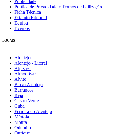
Publicidade
Política de Privacidade e Termos de Utilização
Ficha Técnica
Estatuto Editorial
Equipa
Eventos
LOCAIS
Alentejo
Alentejo - Litoral
Aljustrel
Almodôvar
Alvito
Baixo Alentejo
Barrancos
Beja
Castro Verde
Cuba
Ferreira do Alentejo
Mértola
Moura
Odemira
Ourique