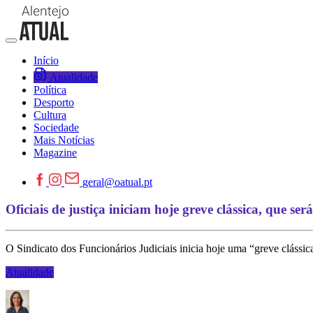
Início
Atualidade
Política
Desporto
Cultura
Sociedade
Mais Notícias
Magazine
geral@oatual.pt
Oficiais de justiça iniciam hoje greve clássica, que se
O Sindicato dos Funcionários Judiciais inicia hoje uma “greve clássica
Atualidade