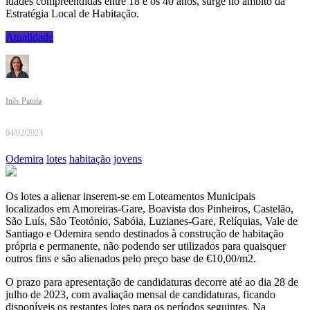
idades compreendidas entre 18 e os 40 anos, surge no âmbito da
Estratégia Local de Habitação.
Atualidade
Inês Patola
04/02/2023
Odemira
lotes
habitação
jovens
Os lotes a alienar inserem-se em Loteamentos Municipais
localizados em Amoreiras-Gare, Boavista dos Pinheiros, Castelão,
São Luís, São Teotónio, Sabóia, Luzianes-Gare, Relíquias, Vale de
Santiago e Odemira sendo destinados à construção de habitação
própria e permanente, não podendo ser utilizados para quaisquer
outros fins e são alienados pelo preço base de €10,00/m2.
O prazo para apresentação de candidaturas decorre até ao dia 28 de
julho de 2023, com avaliação mensal de candidaturas, ficando
disponíveis os restantes lotes para os períodos seguintes. Na