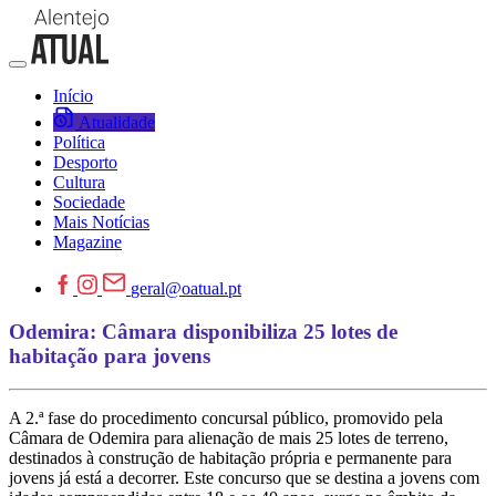
Início
Atualidade
Política
Desporto
Cultura
Sociedade
Mais Notícias
Magazine
geral@oatual.pt
Odemira: Câmara disponibiliza 25 lotes de
habitação para jovens
A 2.ª fase do procedimento concursal público, promovido pela
Câmara de Odemira para alienação de mais 25 lotes de terreno,
destinados à construção de habitação própria e permanente para
jovens já está a decorrer. Este concurso que se destina a jovens com