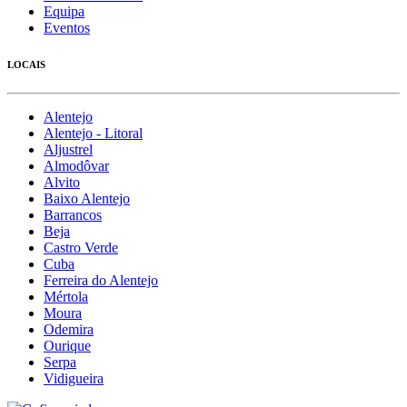
Equipa
Eventos
LOCAIS
Alentejo
Alentejo - Litoral
Aljustrel
Almodôvar
Alvito
Baixo Alentejo
Barrancos
Beja
Castro Verde
Cuba
Ferreira do Alentejo
Mértola
Moura
Odemira
Ourique
Serpa
Vidigueira