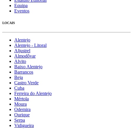
Estatuto Editorial
Equipa
Eventos
LOCAIS
Alentejo
Alentejo - Litoral
Aljustrel
Almodôvar
Alvito
Baixo Alentejo
Barrancos
Beja
Castro Verde
Cuba
Ferreira do Alentejo
Mértola
Moura
Odemira
Ourique
Serpa
Vidigueira