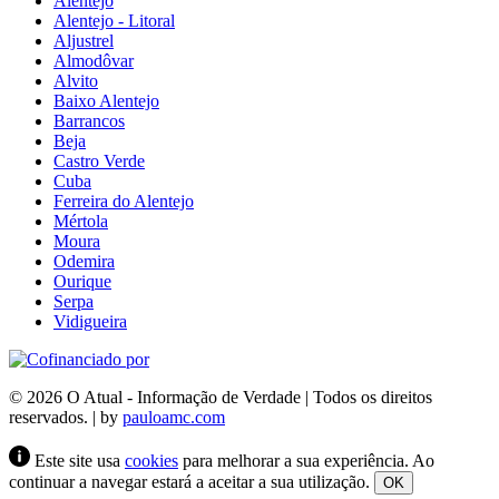
Alentejo
Alentejo - Litoral
Aljustrel
Almodôvar
Alvito
Baixo Alentejo
Barrancos
Beja
Castro Verde
Cuba
Ferreira do Alentejo
Mértola
Moura
Odemira
Ourique
Serpa
Vidigueira
© 2026 O Atual - Informação de Verdade | Todos os direitos
reservados. | by
pauloamc.com
Este site usa
cookies
para melhorar a sua experiência. Ao
continuar a navegar estará a aceitar a sua utilização.
OK