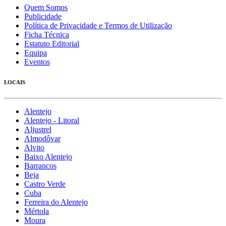
Quem Somos
Publicidade
Política de Privacidade e Termos de Utilização
Ficha Técnica
Estatuto Editorial
Equipa
Eventos
LOCAIS
Alentejo
Alentejo - Litoral
Aljustrel
Almodôvar
Alvito
Baixo Alentejo
Barrancos
Beja
Castro Verde
Cuba
Ferreira do Alentejo
Mértola
Moura