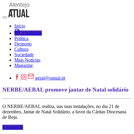
Início
Atualidade
Política
Desporto
Cultura
Sociedade
Mais Notícias
Magazine
geral@oatual.pt
NERBE/AEBAL promove jantar de Natal solidário
O NERBE/AEBAL realiza, nas suas instalações, no dia 21 de
dezembro, Jantar de Natal Solidário, a favor da Cáritas Diocesana
de Beja.
Atualidade