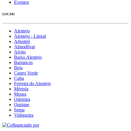
Eventos
LOCAIS
Alentejo
Alentejo - Litoral
Aljustrel
Almodôvar
Alvito
Baixo Alentejo
Barrancos
Beja
Castro Verde
Cuba
Ferreira do Alentejo
Mértola
Moura
Odemira
Ourique
Serpa
Vidigueira