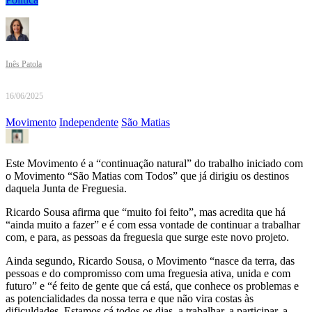
Inês Patola
16/06/2025
Movimento
Independente
São Matias
Este Movimento é a “continuação natural” do trabalho iniciado com
o Movimento “São Matias com Todos” que já dirigiu os destinos
daquela Junta de Freguesia.
Ricardo Sousa afirma que “muito foi feito”, mas acredita que há
“ainda muito a fazer” e é com essa vontade de continuar a trabalhar
com, e para, as pessoas da freguesia que surge este novo projeto.
Ainda segundo, Ricardo Sousa, o Movimento “nasce da terra, das
pessoas e do compromisso com uma freguesia ativa, unida e com
futuro” e “é feito de gente que cá está, que conhece os problemas e
as potencialidades da nossa terra e que não vira costas às
dificuldades. Estamos cá todos os dias, a trabalhar, a participar, a