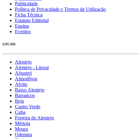
Publicidade
Política de Privacidade e Termos de Utilização
Ficha Técnica
Estatuto Editorial
Equipa
Eventos
LOCAIS
Alentejo
Alentejo - Litoral
Aljustrel
Almodôvar
Alvito
Baixo Alentejo
Barrancos
Beja
Castro Verde
Cuba
Ferreira do Alentejo
Mértola
Moura
Odemira