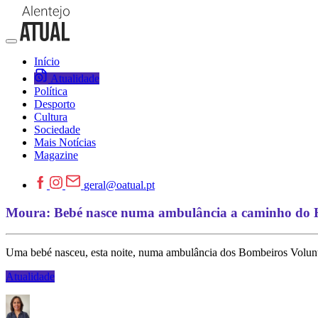
Início
Atualidade
Política
Desporto
Cultura
Sociedade
Mais Notícias
Magazine
geral@oatual.pt
Moura: Bebé nasce numa ambulância a caminho do H
Uma bebé nasceu, esta noite, numa ambulância dos Bombeiros Voluntár
Atualidade