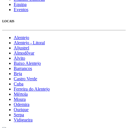
Equipa
Eventos
LOCAIS
Alentejo
Alentejo - Litoral
Aljustrel
Almodôvar
Alvito
Baixo Alentejo
Barrancos
Beja
Castro Verde
Cuba
Ferreira do Alentejo
Mértola
Moura
Odemira
Ourique
Serpa
Vidigueira