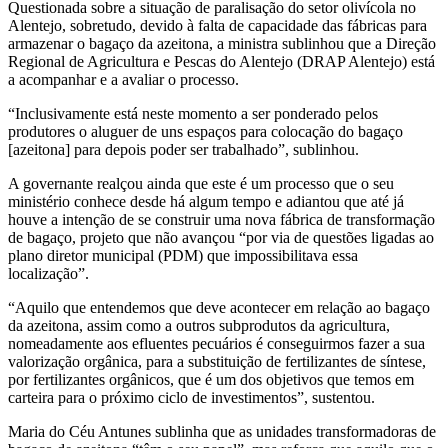
Questionada sobre a situação de paralisação do setor olivícola no
Alentejo, sobretudo, devido à falta de capacidade das fábricas para
armazenar o bagaço da azeitona, a ministra sublinhou que a Direção
Regional de Agricultura e Pescas do Alentejo (DRAP Alentejo) está
a acompanhar e a avaliar o processo.
“Inclusivamente está neste momento a ser ponderado pelos
produtores o aluguer de uns espaços para colocação do bagaço
[azeitona] para depois poder ser trabalhado”, sublinhou.
A governante realçou ainda que este é um processo que o seu
ministério conhece desde há algum tempo e adiantou que até já
houve a intenção de se construir uma nova fábrica de transformação
de bagaço, projeto que não avançou “por via de questões ligadas ao
plano diretor municipal (PDM) que impossibilitava essa
localização”.
“Aquilo que entendemos que deve acontecer em relação ao bagaço
da azeitona, assim como a outros subprodutos da agricultura,
nomeadamente aos efluentes pecuários é conseguirmos fazer a sua
valorização orgânica, para a substituição de fertilizantes de síntese,
por fertilizantes orgânicos, que é um dos objetivos que temos em
carteira para o próximo ciclo de investimentos”, sustentou.
Maria do Céu Antunes sublinha que as unidades transformadoras de