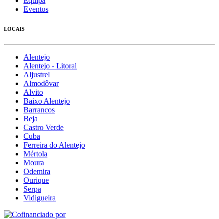
Equipa
Eventos
LOCAIS
Alentejo
Alentejo - Litoral
Aljustrel
Almodôvar
Alvito
Baixo Alentejo
Barrancos
Beja
Castro Verde
Cuba
Ferreira do Alentejo
Mértola
Moura
Odemira
Ourique
Serpa
Vidigueira