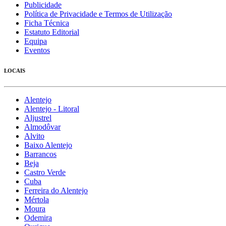
Publicidade
Política de Privacidade e Termos de Utilização
Ficha Técnica
Estatuto Editorial
Equipa
Eventos
LOCAIS
Alentejo
Alentejo - Litoral
Aljustrel
Almodôvar
Alvito
Baixo Alentejo
Barrancos
Beja
Castro Verde
Cuba
Ferreira do Alentejo
Mértola
Moura
Odemira