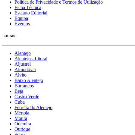
Política de Privacidade e Termos de Utilização
Ficha Técnica
Estatuto Editorial
Equipa
Eventos
LOCAIS
Alentejo
Alentejo - Litoral
Aljustrel
Almodôvar
Alvito
Baixo Alentejo
Barrancos
Beja
Castro Verde
Cuba
Ferreira do Alentejo
Mértola
Moura
Odemira
Ourique
Serpa