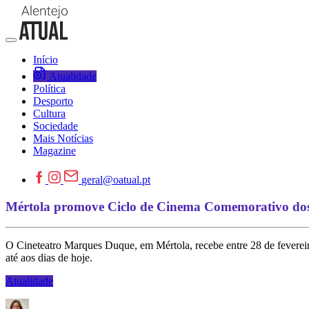
Início
Atualidade
Política
Desporto
Cultura
Sociedade
Mais Notícias
Magazine
geral@oatual.pt
Mértola promove Ciclo de Cinema Comemorativo dos 
O Cineteatro Marques Duque, em Mértola, recebe entre 28 de fevereiro
até aos dias de hoje.
Atualidade