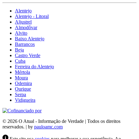
Alentejo
Alentejo - Litoral
Aljustrel
Almodôvar
Alvito
Baixo Alentejo
Barrancos
Beja
Castro Verde
Cuba
Ferreira do Alentejo
Mértola
Moura
Odemira
Ourique
Serpa
Vidigueira
© 2026 O Atual - Informação de Verdade | Todos os direitos
reservados. | by
pauloamc.com
Este site usa
cookies
para melhorar a sua experiência. Ao