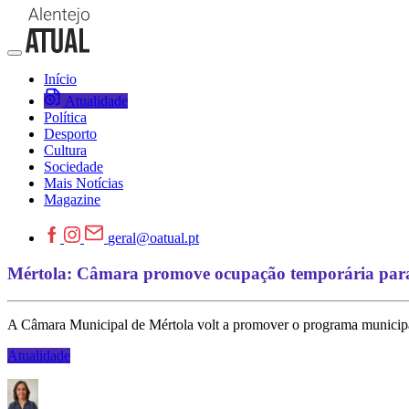
Início
Atualidade
Política
Desporto
Cultura
Sociedade
Mais Notícias
Magazine
geral@oatual.pt
Mértola: Câmara promove ocupação temporária par
A Câmara Municipal de Mértola volt a promover o programa municipal
Atualidade