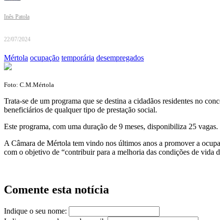
Inês Patola
22/07/2024
Mértola
ocupação
temporária
desempregados
Foto: C.M.Mértola
Trata-se de um programa que se destina a cidadãos residentes no con
beneficiários de qualquer tipo de prestação social.
Este programa, com uma duração de 9 meses, disponibiliza 25 vagas. O
A Câmara de Mértola tem vindo nos últimos anos a promover a ocup
com o objetivo de “contribuir para a melhoria das condições de vida 
Comente esta notícia
Indique o seu nome: