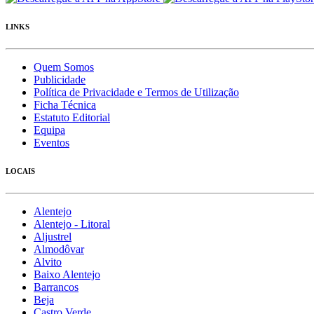
LINKS
Quem Somos
Publicidade
Política de Privacidade e Termos de Utilização
Ficha Técnica
Estatuto Editorial
Equipa
Eventos
LOCAIS
Alentejo
Alentejo - Litoral
Aljustrel
Almodôvar
Alvito
Baixo Alentejo
Barrancos
Beja
Castro Verde