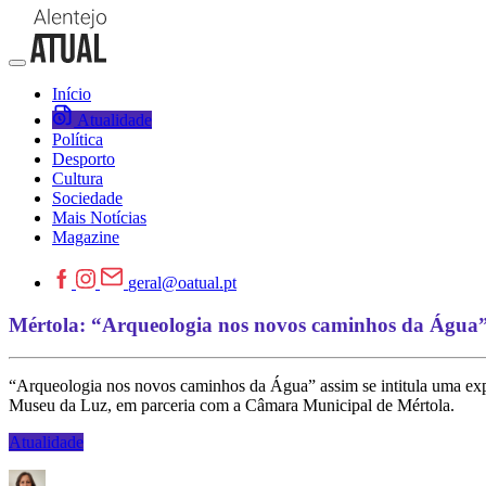
Início
Atualidade
Política
Desporto
Cultura
Sociedade
Mais Notícias
Magazine
geral@oatual.pt
Mértola: “Arqueologia nos novos caminhos da Água”
“Arqueologia nos novos caminhos da Água” assim se intitula uma expo
Museu da Luz, em parceria com a Câmara Municipal de Mértola.
Atualidade