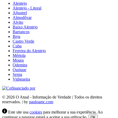
Alentejo
Alentejo - Litoral
Aljustrel
Almodôvar
Alvito
Baixo Alentejo
Barrancos
Beja
Castro Verde
Cuba
Ferreira do Alentejo
Mértola
Moura
Odemira
Ourique
Serpa
Vidigueira
© 2026 O Atual - Informação de Verdade | Todos os direitos
reservados. | by
pauloamc.com
Este site usa
cookies
para melhorar a sua experiência. Ao
continuar a navegar estará a aceitar a sua utilização.
OK