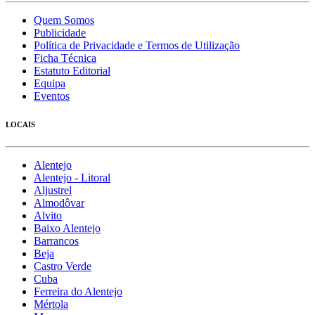
Quem Somos
Publicidade
Política de Privacidade e Termos de Utilização
Ficha Técnica
Estatuto Editorial
Equipa
Eventos
LOCAIS
Alentejo
Alentejo - Litoral
Aljustrel
Almodôvar
Alvito
Baixo Alentejo
Barrancos
Beja
Castro Verde
Cuba
Ferreira do Alentejo
Mértola