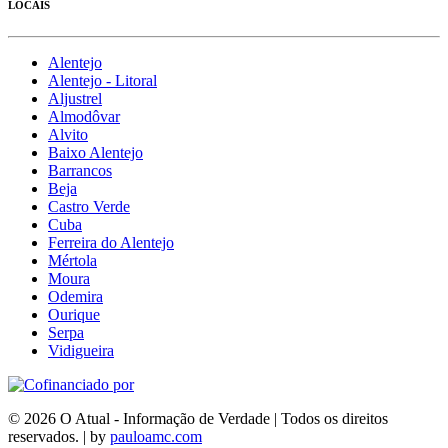
LOCAIS
Alentejo
Alentejo - Litoral
Aljustrel
Almodôvar
Alvito
Baixo Alentejo
Barrancos
Beja
Castro Verde
Cuba
Ferreira do Alentejo
Mértola
Moura
Odemira
Ourique
Serpa
Vidigueira
© 2026 O Atual - Informação de Verdade | Todos os direitos
reservados. | by
pauloamc.com