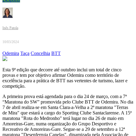
Inês Patola
10/03/2024
Odemira
Taça
Concelhia
BTT
Esta 9ª edição que decorre até outubro inclui um total de cinco
provas e tem por objetivo afirmar Odemira como território de
excelência para a prática de BTT nas vertentes de turismo, lazer e
competição.
A primeira prova está agendada para o dia 24 de março, com a 7ª
“Maratona do SW” promovida pelo Clube BTT de Odemira. No dia
7 de abril realiza-se em Santa Clara-a-Velha a 2ª maratona "Terras
de Mira" que estará a cargo do Sporting Clube Santaclarense. A 15ª
maratona "Rota do Medronho" terá lugar no dia 26 de maio em
Amoreiras-Gare, numa organização do Grupo Desportivo e
Recreativo de Amoreiras-Gare. Segue-se a 29 de setembro a 12ª
maratona "Desenferruja Canelas", dinamizada pela Associação de